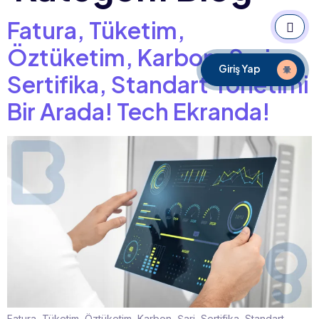
Fatura, Tüketim,
Öztüketim, Karbon, Şarj,
Giriş Yap
Sertifika, Standart Yönetimi
Bir Arada! Tech Ekranda!
Fatura, Tüketim, Öztüketim, Karbon, Şarj, Sertifika, Standart