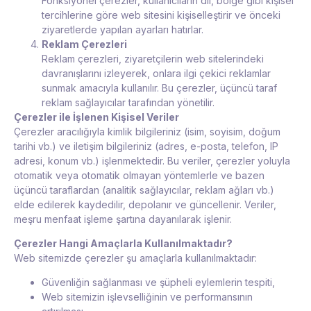
Fonksiyonel çerezler, kullanıcıların dil, bölge gibi kişisel
tercihlerine göre web sitesini kişiselleştirir ve önceki
ziyaretlerde yapılan ayarları hatırlar.
Reklam Çerezleri
Reklam çerezleri, ziyaretçilerin web sitelerindeki
davranışlarını izleyerek, onlara ilgi çekici reklamlar
sunmak amacıyla kullanılır. Bu çerezler, üçüncü taraf
reklam sağlayıcılar tarafından yönetilir.
Çerezler ile İşlenen Kişisel Veriler
Çerezler aracılığıyla kimlik bilgileriniz (isim, soyisim, doğum
tarihi vb.) ve iletişim bilgileriniz (adres, e-posta, telefon, IP
adresi, konum vb.) işlenmektedir. Bu veriler, çerezler yoluyla
otomatik veya otomatik olmayan yöntemlerle ve bazen
üçüncü taraflardan (analitik sağlayıcılar, reklam ağları vb.)
elde edilerek kaydedilir, depolanır ve güncellenir. Veriler,
meşru menfaat işleme şartına dayanılarak işlenir.
Çerezler Hangi Amaçlarla Kullanılmaktadır?
Web sitemizde çerezler şu amaçlarla kullanılmaktadır:
Güvenliğin sağlanması ve şüpheli eylemlerin tespiti,
Web sitemizin işlevselliğinin ve performansının